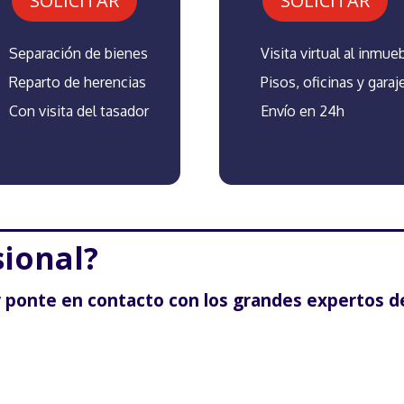
SOLICITAR
SOLICITAR
Visita virtual al inmue
Separación de bienes
Pisos, oficinas y garaj
Reparto de herencias
Envío en 24h
Con visita del tasador
sional?
y ponte en contacto con los grandes expertos d