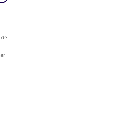
n de
ner