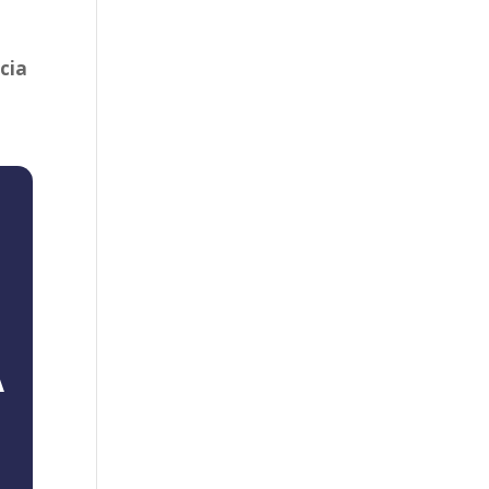
cia
A