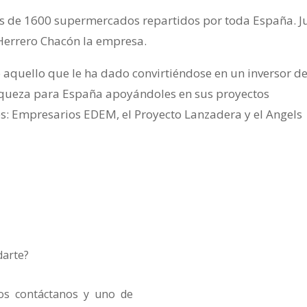
s de 1600 supermercados repartidos por toda España. J
 Herrero Chacón la empresa.
 aquello que le ha dado convirtiéndose en un inversor d
iqueza para España apoyándoles en sus proyectos
es: Empresarios EDEM, el Proyecto Lanzadera y el Angels
arte?
N
o
m
ios contáctanos y uno de
b