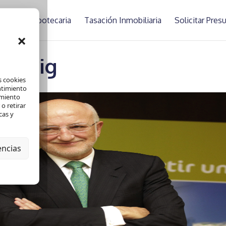
asación Hipotecaria
Tasación Inmobiliaria
Solicitar Pre
×
n Roig
s cookies
ntimiento
amiento
o retirar
cas y
encias