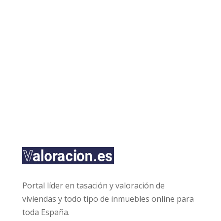
o
*
i
s
l
l
a
s
d
ENVIAR
e
v
e
r
i
f
i
c
a
c
i
ó
n
Portal líder en tasación y valoración de
*
viviendas y todo tipo de inmuebles online para
toda España.