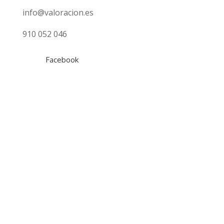
info@valoracion.es
910 052 046
Facebook
Tasaciones
Gratuita
Hipotecaria
Inmobiliaria
Online Fincas Rústicas
Empresas
Locales Comerciales
Marcas
¿Qué tasación necesito?