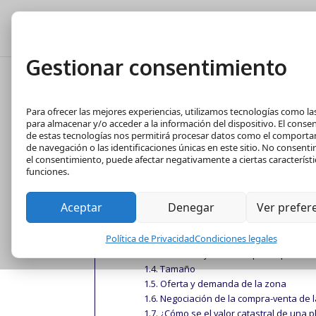
Tasación Gratuita
T
Gestionar consentimiento
Cómo calcular e
Para ofrecer las mejores experiencias, utilizamos tecnologías como la
Garaje
para almacenar y/o acceder a la información del dispositivo. El conse
de estas tecnologías nos permitirá procesar datos como el comport
de navegación o las identificaciones únicas en este sitio. No consentir 
Sep 30, 2021
|
Economía
,
Valoración y tas
el consentimiento, puede afectar negativamente a ciertas característi
funciones.
Contenido
Aceptar
Denegar
Ver prefer
Cómo calcular el precio de una Plaza de 
¿Cuál es el precio justo de una plaz
Política de Privacidad
Condiciones legales
¿Cuáles son los factores principales
Ubicación y dificultad para aparcar
Tamaño
Oferta y demanda de la zona
Negociación de la compra-venta de l
¿Cómo se el valor catastral de una p