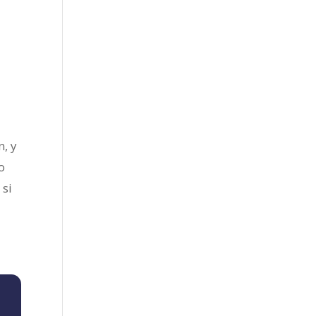
n, y
o
, si