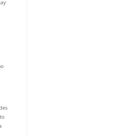
hay
mo
ades
to
a