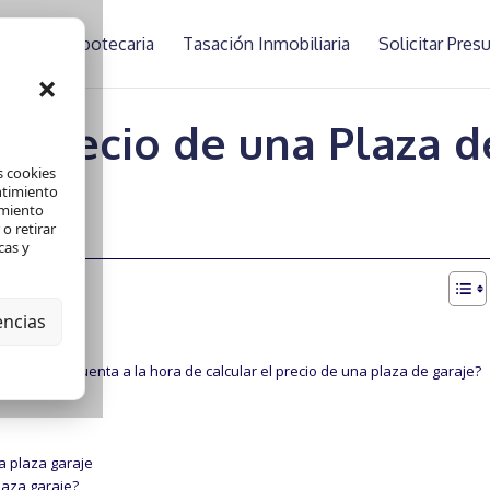
asación Hipotecaria
Tasación Inmobiliaria
Solicitar Pre
×
l precio de una Plaza d
s cookies
ntimiento
amiento
o retirar
ación
cas y
encias
Garaje
a de garaje?
 a tener en cuenta a la hora de calcular el precio de una plaza de garaje?
a plaza garaje
laza garaje?