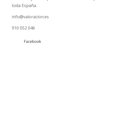
toda España.
info@valoracion.es
910 052 046
Facebook
Tasaciones
Gratuita
Hipotecaria
Inmobiliaria
Online Fincas Rústicas
Empresas
Locales Comerciales
Marcas
¿Qué tasación necesito?