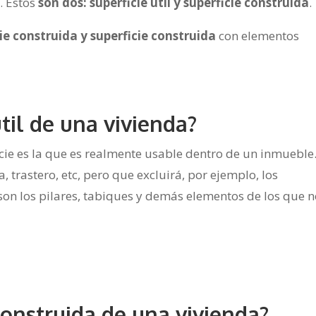
a
. Estos
son dos: superficie útil y superficie construida
.
icie construida y superficie construida
con elementos
útil de una vivienda?
ficie es la que es realmente usable dentro de un inmueble
, trastero, etc, pero que excluirá, por ejemplo, los
son los pilares, tabiques y demás elementos de los que n
construida de una vivienda?