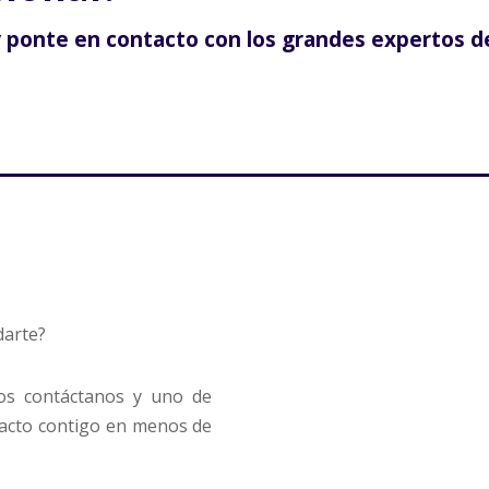
y ponte en contacto con los grandes expertos d
arte?
N
o
m
ios contáctanos y uno de
b
C
r
tacto contigo en menos de
o
e
r
*
r