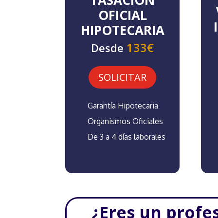
OFICIAL
HIPOTECARIA
133€
Desde
SOLICITAR
Garantía Hipotecaria
Organismos Oficiales
De 3 a 4 días laborales
¿Eres un profe