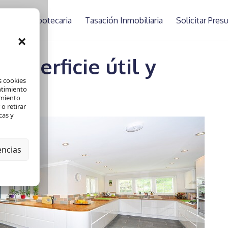
asación Hipotecaria
Tasación Inmobiliaria
Solicitar Pre
×
superficie útil y
s cookies
ntimiento
amiento
o retirar
cas y
encias