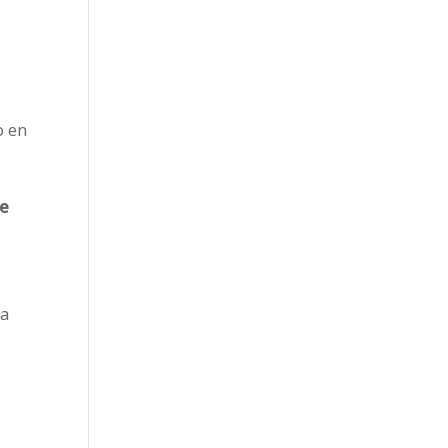
o en
ie
ma