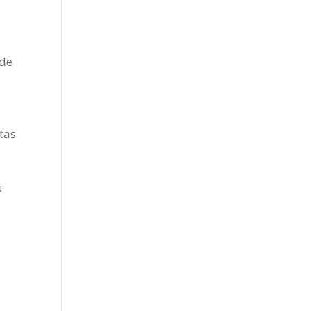
 de
s
etas
u