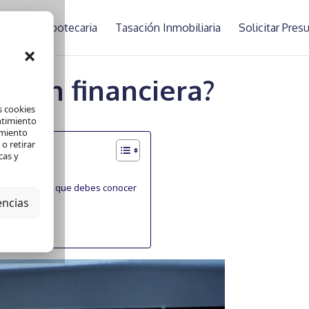
asación Hipotecaria
Tasación Inmobiliaria
Solicitar Pre
×
ción financiera?
s cookies
ntimiento
amiento
o retirar
cas y
ión Financiera que debes conocer
encias
nanciera
nciera