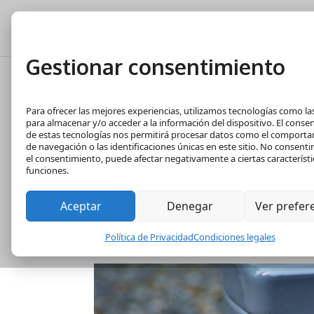
Tasación Gratuita
T
Gestionar consentimiento
¿Qué es la educa
Para ofrecer las mejores experiencias, utilizamos tecnologías como la
Nov 15, 2021
|
Economía
para almacenar y/o acceder a la información del dispositivo. El conse
de estas tecnologías nos permitirá procesar datos como el comport
de navegación o las identificaciones únicas en este sitio. No consentir 
Contenido
el consentimiento, puede afectar negativamente a ciertas característi
funciones.
¿Qué es la educación financiera?
Los principales términos en Educac
Aceptar
Denegar
Ver prefer
Claves para una buena Educación Fi
La importancia de la Educación Fina
Política de Privacidad
Condiciones legales