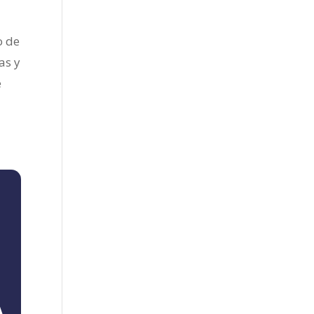
o de
as y
e
A