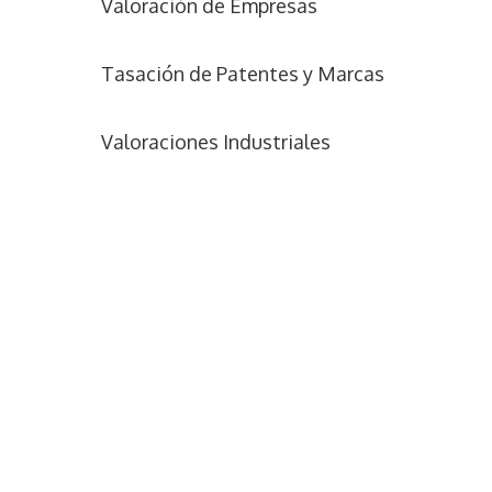
Valoración de Empresas
Tasación de Patentes y Marcas
Valoraciones Industriales
N
o
m
b
C
r
o
e
r
*
r
T
e
e
o
l
e