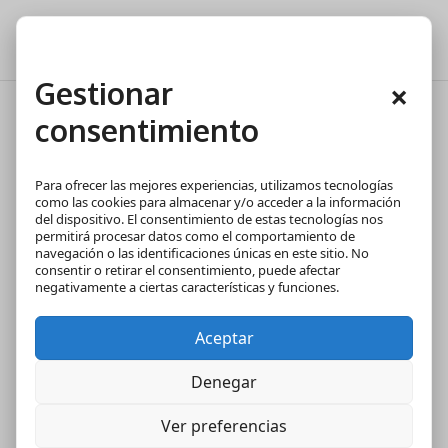
Gestionar
×
consentimiento
¿Es obligatorio el seguro de
hogar en una casa de alquiler?
Para ofrecer las mejores experiencias, utilizamos tecnologías
¿Quién lo pagaría?¿Qué ocurre
como las cookies para almacenar y/o acceder a la información
del dispositivo. El consentimiento de estas tecnologías nos
en caso de robo?
permitirá procesar datos como el comportamiento de
navegación o las identificaciones únicas en este sitio. No
consentir o retirar el consentimiento, puede afectar
negativamente a ciertas características y funciones.
Aceptar
Denegar
Ver preferencias