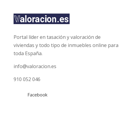
c
a
c
i
ó
n
Portal líder en tasación y valoración de
*
viviendas y todo tipo de inmuebles online para
toda España.
info@valoracion.es
910 052 046
Facebook
Tasaciones
Gratuita
Hipotecaria