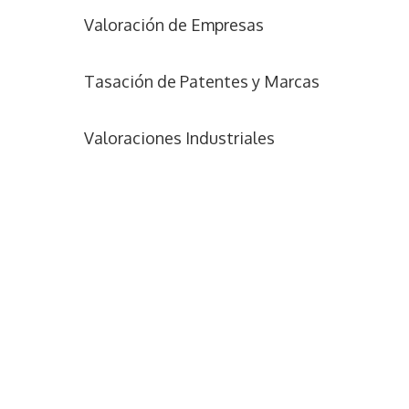
Valoración de Empresas
Tasación de Patentes y Marcas
Valoraciones Industriales
N
o
m
b
C
r
o
e
r
*
r
T
e
e
o