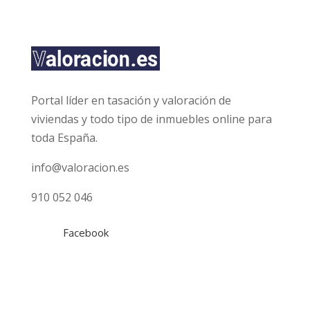
i
c
a
c
i
ó
n
Portal líder en tasación y valoración de
*
viviendas y todo tipo de inmuebles online para
toda España.
info@valoracion.es
910 052 046
Facebook
Tasaciones
Gratuita