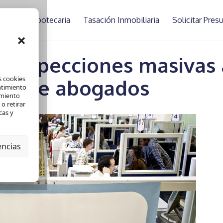
asación Hipotecaria
Tasación Inmobiliaria
Solicitar Pre
×
a inspecciones masivas 
s cookies
ios de abogados
ntimiento
amiento
o retirar
cas y
encias