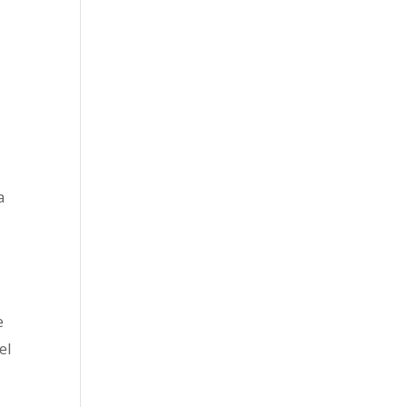
a
e
el