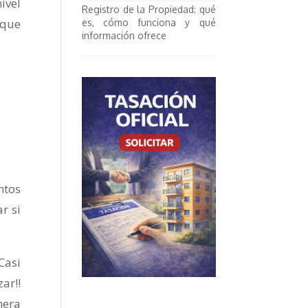
ivel
Registro de la Propiedad: qué
 que
es, cómo funciona y qué
información ofrece
ntos
r si
Casi
ar!!
mera