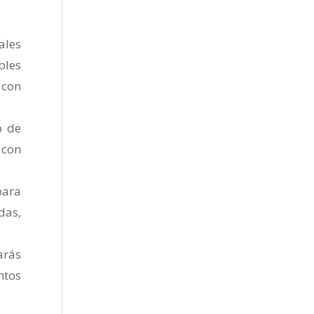
ales
bles
 con
o de
 con
para
das,
arás
ntos