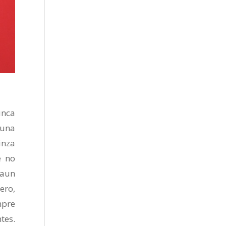
unca
 una
inza
e no
 aun
ero,
mpre
tes.