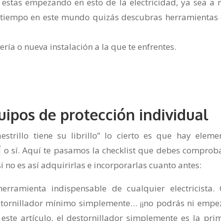
 estas empezando en esto de la electricidad, ya sea a n
vas tiempo en este mundo quizás descubras herramientas
ría o nueva instalación a la que te enfrentes.
uipos de protección individual
trillo tiene su librillo” lo cierto es que hay eleme
Í o sí. Aquí te pasamos la checklist que debes comproba
i no es así adquirirlas e incorporarlas cuanto antes:
rramienta indispensable de cualquier electricista. 
stornillador mínimo simplemente… ¡¡no podrás ni empez
ste artículo, el destornillador simplemente es la pri