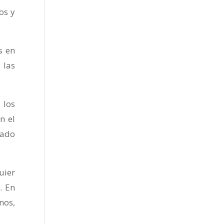
os y
s en
 las
 los
n el
nado
uier
. En
nos,