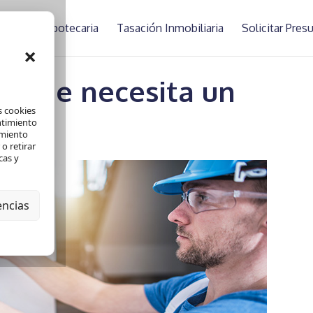
asación Hipotecaria
Tasación Inmobiliaria
Solicitar Pre
×
s que necesita un
s cookies
ntimiento
amiento
o retirar
cas y
encias