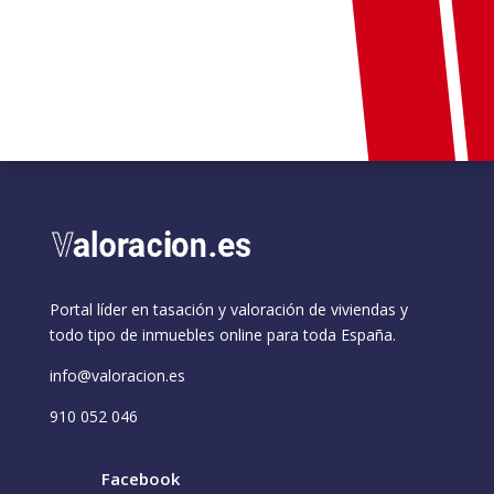
l
a
s
d
e
ENVIAR
v
e
r
i
f
i
c
a
c
i
Portal líder en tasación y valoración de viviendas y
ó
todo tipo de inmuebles online para toda España.
n
*
info@valoracion.es
910 052 046
Facebook