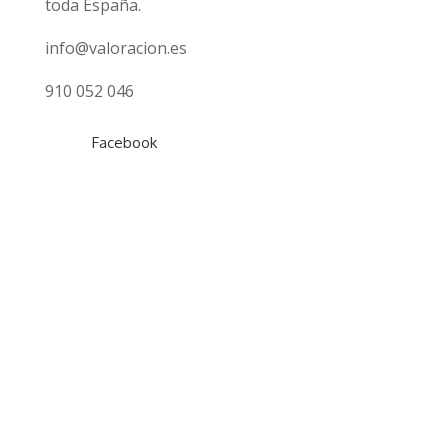
toda España.
info@valoracion.es
910 052 046
Facebook
Tasaciones
Gratuita
Hipotecaria
Inmobiliaria
Online Fincas Rústicas
Empresas
Locales Comerciales
Marcas
¿Qué tasación necesito?