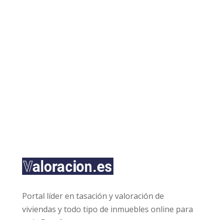
a
de Cookies
y
Aviso Legal
i
o
s
o
*
i
s
l
l
a
s
d
ENVIAR
e
v
e
r
i
f
i
c
a
c
i
ó
n
Portal líder en tasación y valoración de
*
viviendas y todo tipo de inmuebles online para