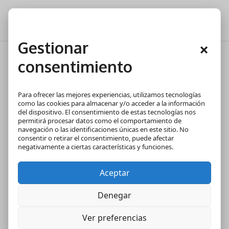
Gestionar
×
¿Puedo pagar con un billete
consentimiento
roto?
Para ofrecer las mejores experiencias, utilizamos tecnologías
Jun 24, 2022
|
Economía
,
Información general
como las cookies para almacenar y/o acceder a la información
del dispositivo. El consentimiento de estas tecnologías nos
Contenido
permitirá procesar datos como el comportamiento de
navegación o las identificaciones únicas en este sitio. No
¿Puedo pagar con un billete roto?
consentir o retirar el consentimiento, puede afectar
negativamente a ciertas características y funciones.
Dónde canjear el billete deteriorado
¿Con qué deterioros puedo devolver un
billete?
Aceptar
¿Tiene algún coste?
Denegar
Ver preferencias