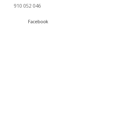
910 052 046
Facebook
Tasaciones
Gratuita
Hipotecaria
Inmobiliaria
Online Fincas Rústicas
Empresas
Locales Comerciales
Marcas
¿Qué tasación necesito?
Servicios compraventa
Certificación energética