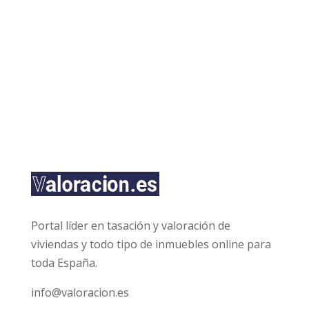
l
a
s
d
ENVIAR
e
v
e
r
i
f
i
c
a
c
i
ó
n
Portal líder en tasación y valoración de
*
viviendas y todo tipo de inmuebles online para
toda España.
info@valoracion.es