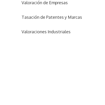
Valoración de Empresas
Tasación de Patentes y Marcas
Valoraciones Industriales
N
o
m
b
C
r
o
e
r
*
r
T
e
e
o
l