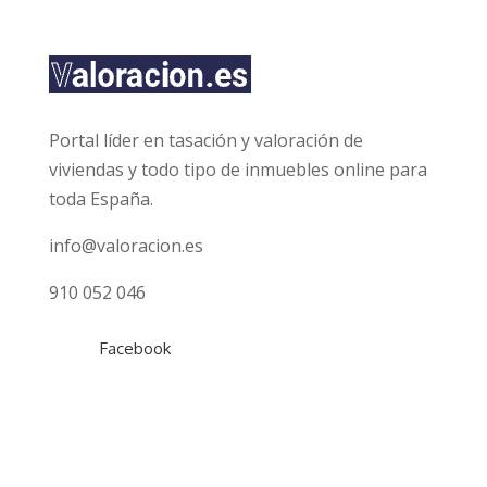
c
a
c
i
ó
n
Portal líder en tasación y valoración de
*
viviendas y todo tipo de inmuebles online para
toda España.
info@valoracion.es
910 052 046
Facebook
Tasaciones
Gratuita
Hipotecaria