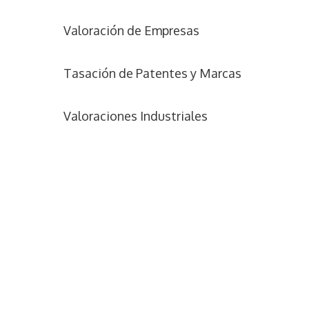
Valoración de Empresas
Tasación de Patentes y Marcas
Valoraciones Industriales
N
o
m
b
C
r
o
e
r
*
r
T
e