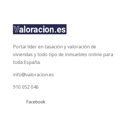
f
i
c
a
c
i
ó
n
Portal líder en tasación y valoración de
*
viviendas y todo tipo de inmuebles online para
toda España.
info@valoracion.es
910 052 046
Facebook
Tasaciones