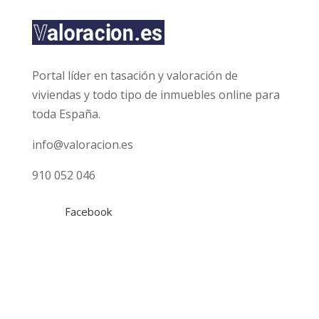
a
c
i
ó
n
Portal líder en tasación y valoración de
*
viviendas y todo tipo de inmuebles online para
toda España.
info@valoracion.es
910 052 046
Facebook
Tasaciones
Gratuita
Hipotecaria