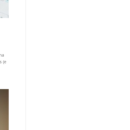
una
s (e