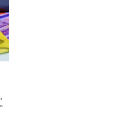
ía
as